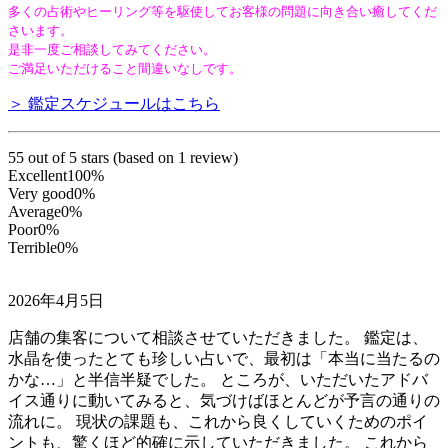
多くの占術やヒーリング等を駆使してお客様の問題に向き合い癒してくだ
さいます。
是非一度ご相談してみてください。
ご満足いただけること間違いなしです。
＞ 鑑定スケジュールはこちら
5
5 out of 5 stars (based on 1 review)
Excellent
100%
Very good
0%
Average
0%
Poor
0%
Terrible
0%
2026年4月5日
店舗の集客について相談させていただきました。 鑑定は、
水晶を使ったとても珍しい占いで、最初は「本当に当たるの
かな…」と半信半疑でした。 ところが、いただいたアドバ
イス通りに動いてみると、気づけばほとんどが予言の通りの
流れに。 現状の課題も、これから良くしていくためのポイ
ントも、驚くほど的確に示していただきました。 これから