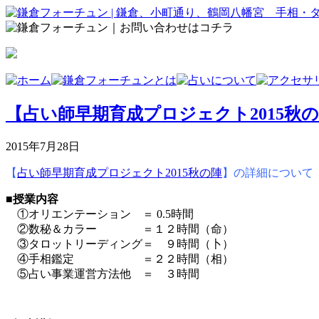
【占い師早期育成プロジェクト2015秋
2015年7月28日
【
占い師早期育成プロジェクト2015秋の陣
】の詳細について
■授業内容
①オリエンテーション ＝ 0.5時間
②数秘＆カラー ＝１２時間（命）
③タロットリーディング＝ ９時間（卜）
④手相鑑定 ＝２２時間（相）
⑤占い事業運営方法他 ＝ ３時間