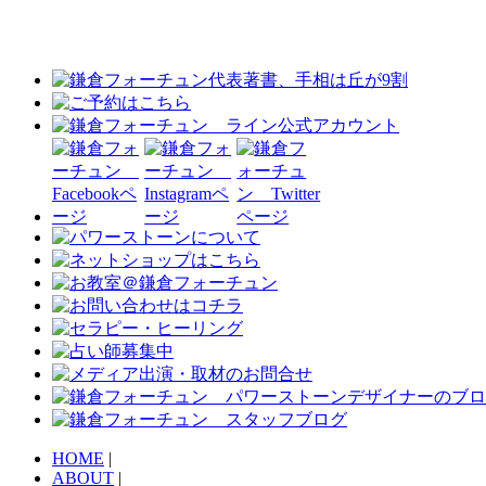
HOME
|
ABOUT
|