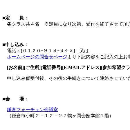
■定 員：
各クラス共４名 ※定員になり次第、受付を終了させて頂
■申し込み：
電話：[０１２０ｰ９１８ｰ６４３] 又は
ホームページの問合せページ
より下記内容をご記入の上お
[お名前][ご住所][電話番号][E-MAILアドレス][参加希望クラ
申し込み仮受付後、その後の手続きについて連絡させてい
■会 場：
鎌倉フォーチュン会議室
（鎌倉市小町２－１２－２７鶴ヶ岡会館本館１階）