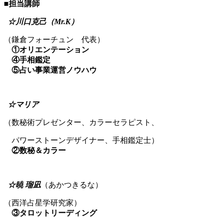
■担当講師
☆川口克己（Mr.K）
（鎌倉フォーチュン 代表）
①オリエンテーション
④手相鑑定
⑤占い事業運営ノウハウ
☆マリア
（数秘術プレゼンター、カラーセラピスト、
パワーストーンデザイナー、手相鑑定士）
②数秘＆カラー
☆暁 瑠凪
（あかつきるな）
（西洋占星学研究家）
③タロットリーディング